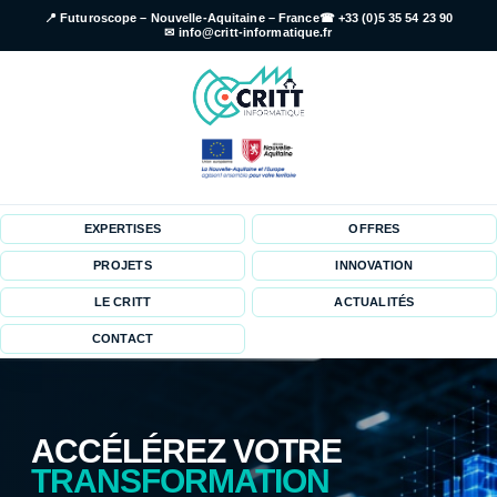
📍 Futuroscope – Nouvelle-Aquitaine – France
☎ +33 (0)5 35 54 23 90
✉ info@critt-informatique.fr
EXPERTISES
OFFRES
PROJETS
INNOVATION
LE CRITT
ACTUALITÉS
CONTACT
ACCÉLÉREZ VOTRE
TRANSFORMATION